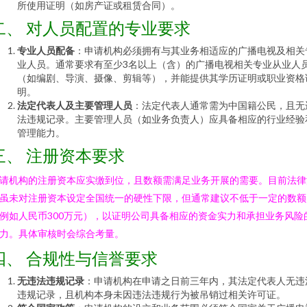
所使用证明（如房产证或租赁合同）。
二、 对人员配置的专业要求
专业人员配备
：申请机构必须拥有与其业务相适应的广播电视及相关
业人员。通常要求有至少3名以上（含）的广播电视相关专业从业人
（如编剧、导演、摄像、剪辑等），并能提供其学历证明或职业资格
明。
法定代表人及主要管理人员
：法定代表人通常需为中国籍公民，且无
法违规记录。主要管理人员（如业务负责人）应具备相应的行业经验
管理能力。
三、 注册资本要求
请机构的注册资本应实缴到位，且数额需满足业务开展的需要。目前法律
虽未对注册资本设定全国统一的硬性下限，但通常建议不低于一定的数额
例如人民币300万元），以证明公司具备相应的资金实力和承担业务风险
力。具体审核时会综合考量。
四、 合规性与信誉要求
无违法违规记录
：申请机构在申请之日前三年内，其法定代表人无违
违规记录，且机构本身未因违法违规行为被吊销过相关许可证。