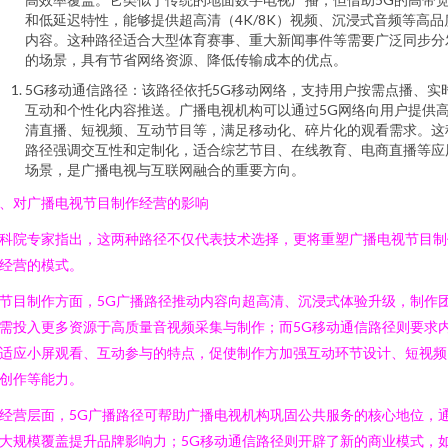
和低延迟特性，能够提供超高清（4K/8K）视频、沉浸式音频等高品
内容。这种路径适合大型体育赛事、重大新闻事件等需要广泛同步分
的场景，具有节省网络资源、降低传输成本的优点。
5G移动通信路径：该路径依托5G移动网络，支持用户按需点播、实
互动和个性化内容推送。广播电视机构可以通过5G网络向用户提供
清直播、短视频、互动节目等，满足移动化、碎片化的观看需求。这
路径强调交互性和定制化，适合综艺节目、在线教育、电商直播等应
场景，是广播电视与互联网融合的重要方向。
、对广播电视节目制作经营的影响
科院专家指出，这两种路径不仅代表技术选择，更将重塑广播电视节目制
经营的模式。
节目制作方面，5G广播路径推动内容向超高清、沉浸式体验升级，制作
需投入更多资源于高质量音视频采集与制作；而5G移动通信路径则要求
适应小屏观看、互动参与的特点，促使制作方加强互动环节设计、短视频
创作等能力。
经营层面，5G广播路径可帮助广播电视机构巩固公共服务的核心地位，
大规模覆盖提升品牌影响力；5G移动通信路径则开辟了新的商业模式，